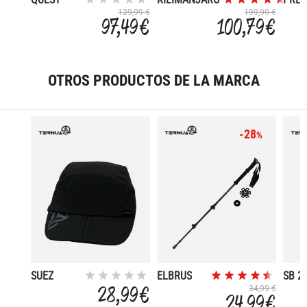
MONO
ECO
129,99 €
199,99 €
97,49 €
100,79 €
OTROS PRODUCTOS DE LA MARCA
-28
%
SUEZ
ELBRUS
SB 25
28,99 €
34,99 €
24,99 €