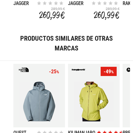
JAGGER
JAGGER
RAKA
TRENCH 3L
TRENCH 3L
289,99 €
289,99 €
260,99 €
260,99 €
PRODUCTOS SIMILARES DE OTRAS
MARCAS
-25
-49
%
%
QUEST
KILIMANJARO
PREC