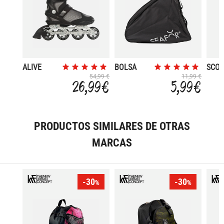
ALIVE
BOLSA
SCOT
PATINES
125
54,99 €
11,99 €
26,99 €
5,99 €
PRODUCTOS SIMILARES DE OTRAS
MARCAS
-30
-30
%
%