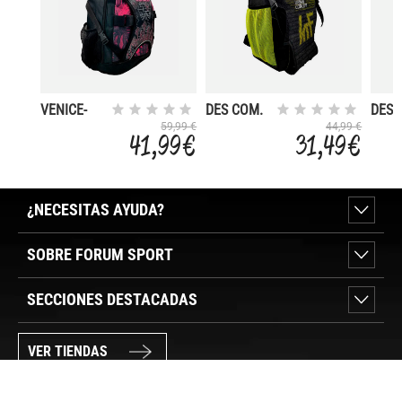
VENICE-
DES COM.
DES 
BEACH
MOCHILA
MOC
59,99 €
44,99 €
41,99 €
31,49 €
NEW YORK
NEW
¿NECESITAS AYUDA?
SOBRE FORUM SPORT
SECCIONES DESTACADAS
VER TIENDAS