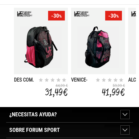
-30
-30
%
%
DES COM.
VENICE-
ALCA
MOCHILA
BEACH
44,99 €
59,99 €
31,49 €
41,99 €
NEW YORK
¿NECESITAS AYUDA?
SOBRE FORUM SPORT