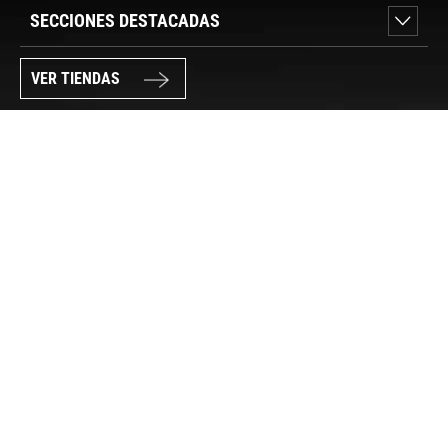
SECCIONES DESTACADAS
VER TIENDAS
SÍGUENOS
PAGO SEGURO
© FORUM SPORT 2025
Privacidad de datos
Aviso legal
Política de cookies
Canal Interno de Información