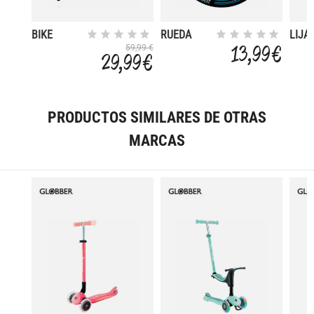
BIKE
RUEDA
LIJA
SCOOTER
MON
13,99 €
59,99 €
29,99 €
C/R
32X1
200MM
80S
PRODUCTOS SIMILARES DE OTRAS
MARCAS