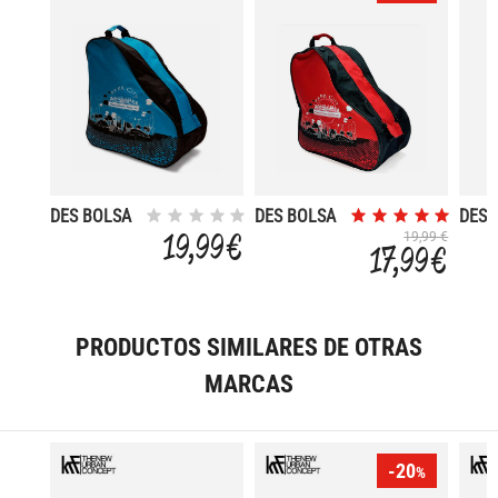
DES BOLSA
DES BOLSA
DES 
PORTAPATIN
PORTAPATIN
PORT
19,99 €
19,99 €
17,99 €
PRODUCTOS SIMILARES DE OTRAS
MARCAS
-20
%