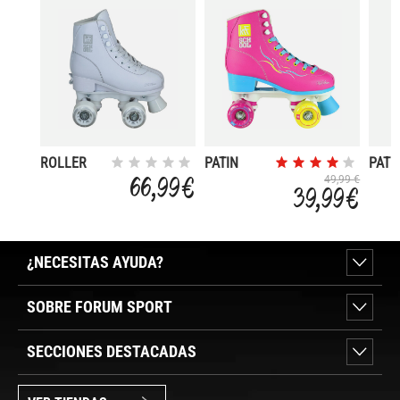
ROLLER
PATIN
PATI
SCHOOL
ROLLER
SCH
66,99 €
49,99 €
39,99 €
ADJUST
SCHOOL
PPH
SPECIAL
EDIT
¿NECESITAS AYUDA?
SOBRE FORUM SPORT
SECCIONES DESTACADAS