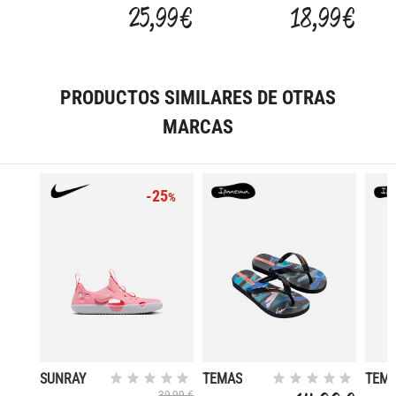
BLOOM
OFFS
25,99 €
18,99 €
PRODUCTOS SIMILARES DE OTRAS
MARCAS
-25
%
SUNRAY
TEMAS
TEM
PROTECT 4
39,99 €