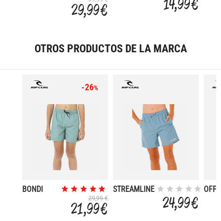
14,99 €
29,99 €
(PS)
OTROS PRODUCTOS DE LA MARCA
-26
%
BONDI
STREAMLINE
OFFS
VOLLEY
OFFSET
FADE
24,99 €
29,99 €
21,99 €