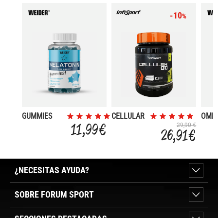
-10
%
GUMMIES
CELLULAR
OMEG
MELATONINA
Q-10 1 KG
11,99 €
29,90 €
26,91 €
¿NECESITAS AYUDA?
SOBRE FORUM SPORT