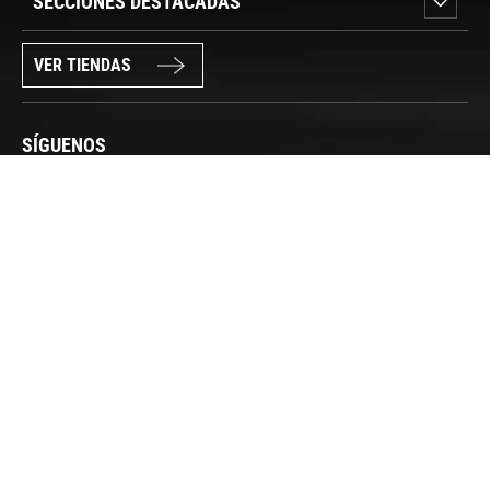
SECCIONES DESTACADAS
VER TIENDAS
SÍGUENOS
PAGO SEGURO
© FORUM SPORT 2025
Privacidad de datos
Aviso legal
Política de cookies
Canal Interno de Información