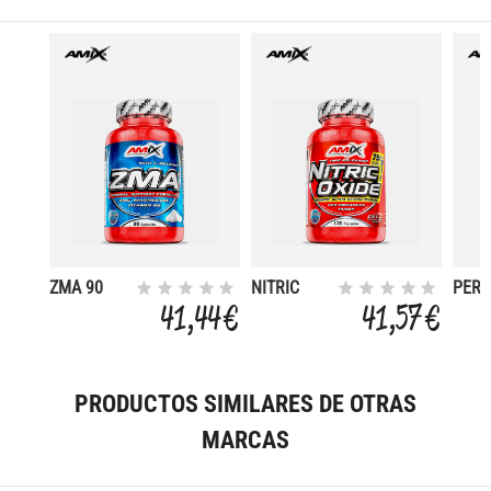
ZMA 90
NITRIC
PERU
CAPS
OXIDE 120
MACA
41,44 €
41,57 €
CAPS
CAP
PRODUCTOS SIMILARES DE OTRAS
MARCAS