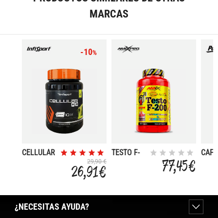
MARCAS
-10
%
CELLULAR
TESTO F-
CAFF
Q-10 1 KG
200 250
77,45 €
29,90 €
26,91 €
TABL
¿NECESITAS AYUDA?