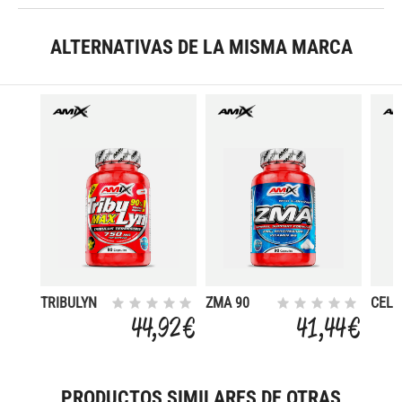
ALTERNATIVAS DE LA MISMA MARCA
TRIBULYN
ZMA 90
CEL
90 % 90
CAPS
315 
44,92 €
41,44 €
CAPS
PRODUCTOS SIMILARES DE OTRAS