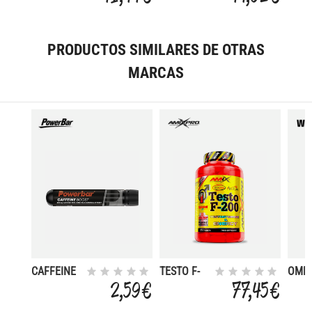
PRODUCTOS SIMILARES DE OTRAS
MARCAS
CAFFEINE
TESTO F-
OMEG
200 250
2,59 €
77,45 €
TABL