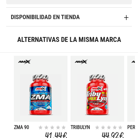
DISPONIBILIDAD EN TIENDA
ALTERNATIVAS DE LA MISMA MARCA
ZMA 90
TRIBULYN
PERU
CAPS
90 % 90
MACA
41,44 €
44,92 €
CAPS
CAP