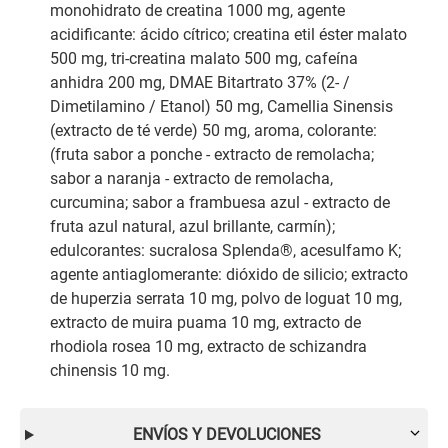
monohidrato de creatina 1000 mg, agente
acidificante: ácido cítrico; creatina etil éster malato
500 mg, tri-creatina malato 500 mg, cafeína
anhidra 200 mg, DMAE Bitartrato 37% (2- /
Dimetilamino / Etanol) 50 mg, Camellia Sinensis
(extracto de té verde) 50 mg, aroma, colorante:
(fruta sabor a ponche - extracto de remolacha;
sabor a naranja - extracto de remolacha,
curcumina; sabor a frambuesa azul - extracto de
fruta azul natural, azul brillante, carmín);
edulcorantes: sucralosa Splenda®, acesulfamo K;
agente antiaglomerante: dióxido de silicio; extracto
de huperzia serrata 10 mg, polvo de loguat 10 mg,
extracto de muira puama 10 mg, extracto de
rhodiola rosea 10 mg, extracto de schizandra
chinensis 10 mg.
ENVÍOS Y DEVOLUCIONES