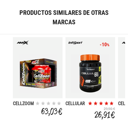
PRODUCTOS SIMILARES DE OTRAS
MARCAS
-10
%
CELLZOOM
CELLULAR
CEL
315 GR
Q-10 1 KG
315 
63,03 €
29,90 €
26,91 €