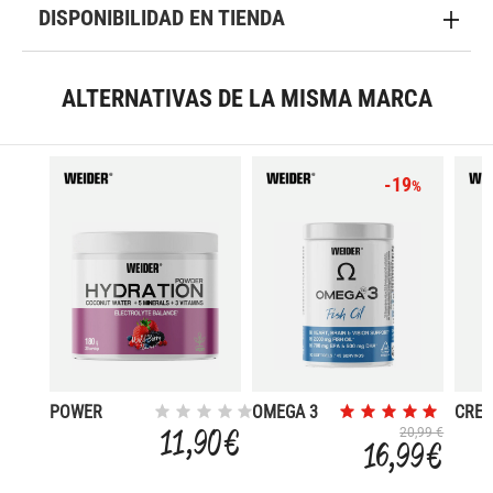
DISPONIBILIDAD EN TIENDA
ALTERNATIVAS DE LA MISMA MARCA
-19
%
POWER
OMEGA 3
CREA
HYDRATION
200 
11,90 €
20,99 €
16,99 €
ELECTROLYTE
ASTR
BALANCE
GUM
60G