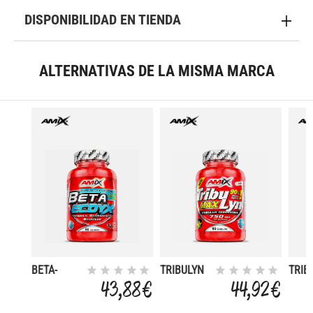
DISPONIBILIDAD EN TIENDA
ALTERNATIVAS DE LA MISMA MARCA
BETA-
TRIBULYN
TRIB
ECDYX 90
90 % 90
90 T
43,88 €
44,92 €
CAPS
CAPS