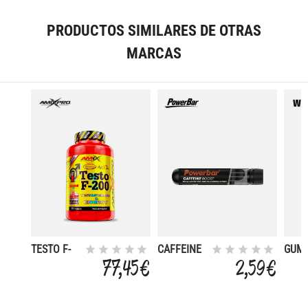
PRODUCTOS SIMILARES DE OTRAS
MARCAS
TESTO F-
CAFFEINE
GUM
200 250
MEL
77,45 €
2,59 €
TABL