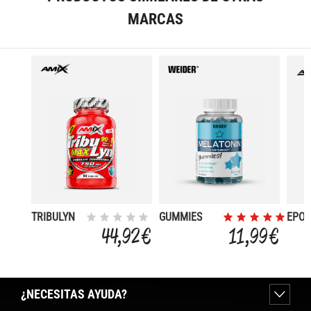
MARCAS
TRIBULYN
GUMMIES
EPO-
90 % 90
MELATONINA
VO2
44,92 €
11,99 €
CAPS
120 
¿NECESITAS AYUDA?