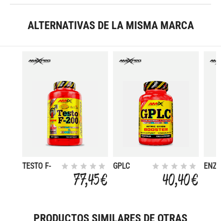
ALTERNATIVAS DE LA MISMA MARCA
TESTO F-
GPLC
ENZ
200 250
BOOSTER
BOO
77,45 €
40,40 €
TABL
90 CAPS
90 C
PRODUCTOS SIMILARES DE OTRAS