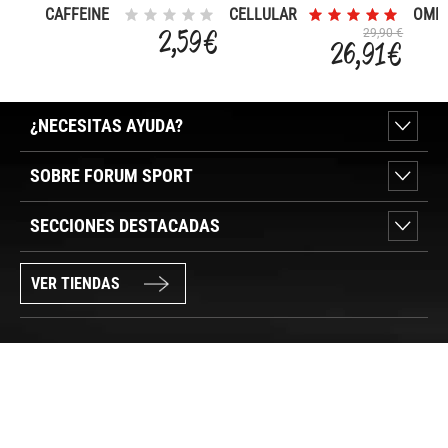
CAFFEINE
CELLULAR
OMEG
Q-10 1 KG
2,59 €
29,90 €
26,91 €
¿NECESITAS AYUDA?
SOBRE FORUM SPORT
SECCIONES DESTACADAS
VER TIENDAS
SÍGUENOS