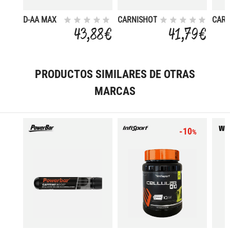
D-AA MAX
CARNISHOT
CARN
PURE 100
3000 20X60
3000
43,88 €
41,79 €
CAPS
ML
ML
PRODUCTOS SIMILARES DE OTRAS
MARCAS
-10
%