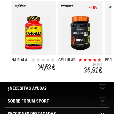
-10
%
NA-R-ALA
CELLULAR
EPO-
60 CAPS
Q-10 1 KG
VO2
34,62 €
29,90 €
26,91 €
120 
¿NECESITAS AYUDA?
SOBRE FORUM SPORT
SECCIONES DESTACADAS