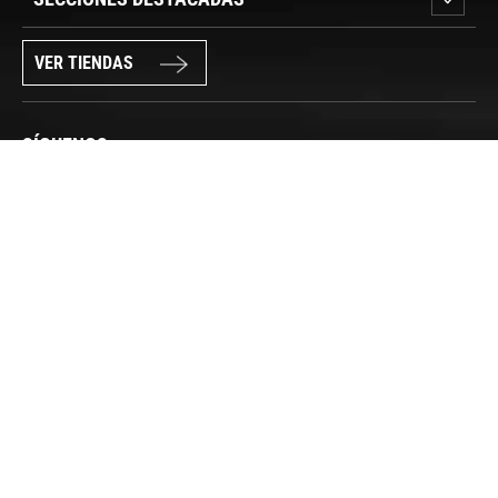
VER TIENDAS
SÍGUENOS
PAGO SEGURO
© FORUM SPORT 2025
Privacidad de datos
Aviso legal
Política de cookies
Canal Interno de Información