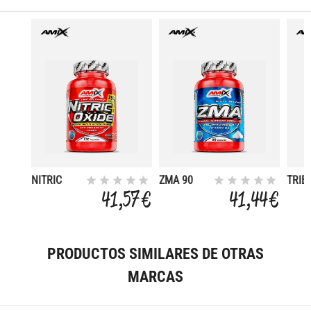
NITRIC
ZMA 90
TRIB
OXIDE 120
CAPS
90 %
41,57 €
41,44 €
CAPS
CAP
PRODUCTOS SIMILARES DE OTRAS
MARCAS