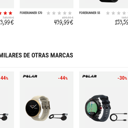
FORERUNNER 570
FORERUNNER 55
42MM
749,99 €
499,99 €
169,
3,99 €
439,99 €
153,5
MILARES DE OTRAS MARCAS
-44
-44
-30
%
%
%