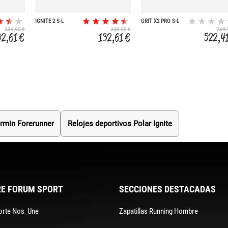
IGNITE 2 S-L
GRIT X2 PRO S-L
239,90 €
239,90 €
749,
32,61 €
132,61 €
522,4
armin Forerunner
Relojes deportivos Polar Ignite
E FORUM SPORT
SECCIONES DESTACADAS
orte Nos_Une
Zapatillas Running Hombre