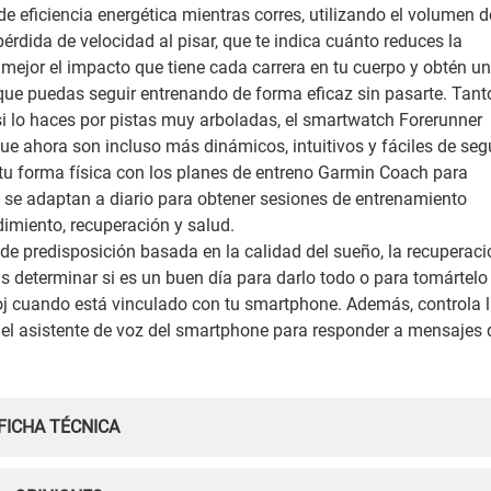
e eficiencia energética mientras corres, utilizando el volumen d
pérdida de velocidad al pisar, que te indica cuánto reduces la
mejor el impacto que tiene cada carrera en tu cuerpo y obtén u
e puedas seguir entrenando de forma eficaz sin pasarte. Tant
 si lo haces por pistas muy arboladas, el smartwatch Forerunner
e ahora son incluso más dinámicos, intuitivos y fáciles de segu
 tu forma física con los planes de entreno Garmin Coach para
es se adaptan a diario para obtener sesiones de entrenamiento
imiento, recuperación y salud.
e predisposición basada en la calidad del sueño, la recuperaci
 determinar si es un buen día para darlo todo o para tomártelo
loj cuando está vinculado con tu smartphone. Además, controla 
a el asistente de voz del smartphone para responder a mensajes 
FICHA TÉCNICA