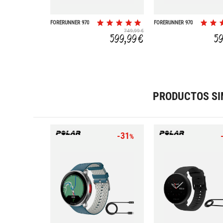
FORERUNNER 970
FORERUNNER 970
749,99 €
599,99 €
59
PRODUCTOS SI
-31
%