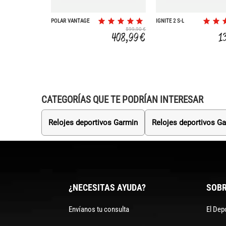
POLAR VANTAGE
IGNITE 2 S-L
V3 S-L
599,90 €
408,99 €
1
CATEGORÍAS QUE TE PODRÍAN INTERESAR
Relojes deportivos Garmin
Relojes deportivos G
¿NECESITAS AYUDA?
SOBR
Envíanos tu consulta
El Dep