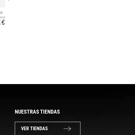
GRIT X2 PRO
POLAR VANTAGE
TITAN M/L
V3 S-L
90 €
869,90 €
599,90 €
1 €
593,99 €
409,19 €
NUESTRAS TIENDAS
VER TIENDAS