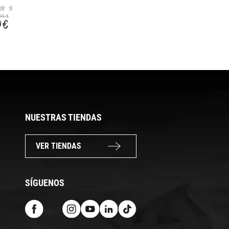
SHIVA TWIST
TTI BOTTLE 750ML
500CC
2,99 €
8,99 €
99 €
9 €
NUESTRAS TIENDAS
VER TIENDAS
SÍGUENOS