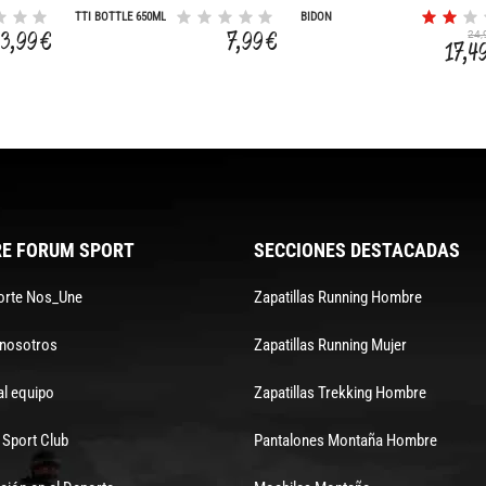
TTI BOTTLE 650ML
BIDON
PORTAHERRAM.TAKUIN
3,99 €
7,99 €
24,
500CC NEG
17,4
E FORUM SPORT
SECCIONES DESTACADAS
orte Nos_Une
Zapatillas Running Hombre
 nosotros
Zapatillas Running Mujer
al equipo
Zapatillas Trekking Hombre
Sport Club
Pantalones Montaña Hombre