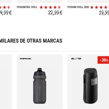
PODIUM BIG CHILL
PODIUM CHILL 2020
2020 FIERY 0.7L
FIERY
14,99 €
22,99 €
19,9
MILARES DE OTRAS MARCAS
-30
%