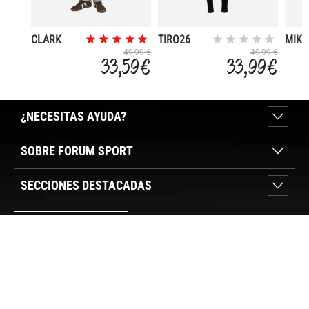
CLARK
TIRO26
MIKE
ORIGINAL
LEAGUE
49,99 €
49,99 €
33,59 €
33,99 €
¿NECESITAS AYUDA?
SOBRE FORUM SPORT
SECCIONES DESTACADAS
VER TIENDAS
SÍGUENOS