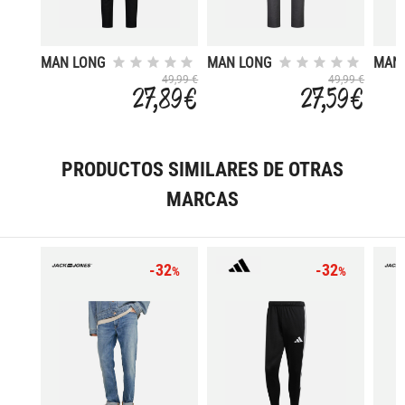
MAN LONG
MAN LONG
MAN
PANT
PANT
PAN
49,99 €
49,99 €
27,89 €
27,59 €
PRODUCTOS SIMILARES DE OTRAS
MARCAS
-32
-32
%
%