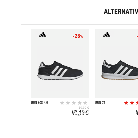
ALTERNATI
-28
%
RUN 60S 4.0
RUN 72
59,99 €
43,19 €