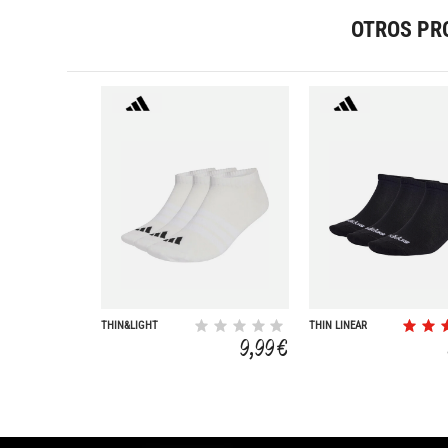
OTROS PR
THIN&LIGHT
THIN LINEAR
ESSENTIALS LOW
9,99 €
CUT SOCKS 3 PAIR
PACK