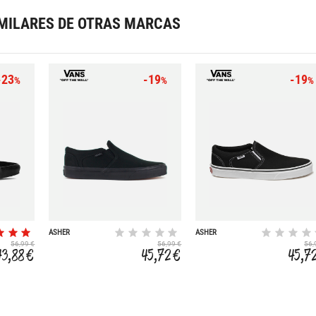
MILARES DE OTRAS MARCAS
-23
-19
-19
%
%
%
ASHER
ASHER
56,99 €
56,99 €
56,
43,88 €
45,72 €
45,7