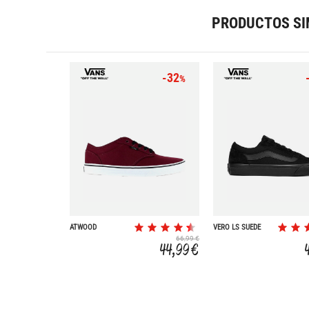
PRODUCTOS SI
-32
%
ATWOOD
VERO LS SUEDE
CANVAS
66,99 €
44,99 €