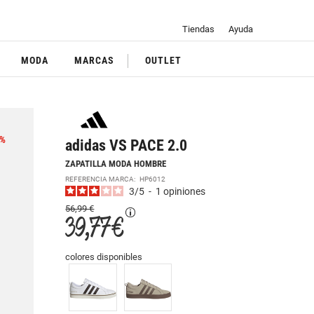
Tiendas
Ayuda
MODA
MARCAS
OUTLET
%
adidas VS PACE 2.0
ZAPATILLA MODA HOMBRE
REFERENCIA MARCA:
HP6012
3
/
5
-
1
opiniones
56,99 €
39,77 €
colores disponibles