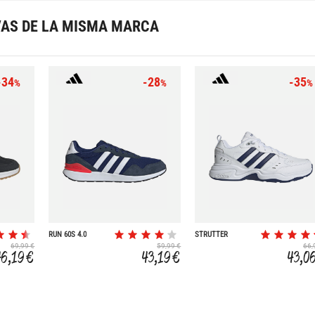
VAS DE LA MISMA MARCA
-34
-28
-35
%
%
%
RUN 60S 4.0
STRUTTER
69,99 €
59,99 €
66,
46,19 €
43,19 €
43,0