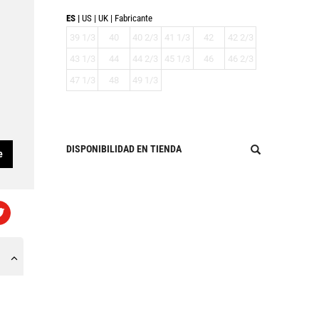
ES
US
UK
Fabricante
39 1/3
40
40 2/3
41 1/3
42
42 2/3
43 1/3
44
44 2/3
45 1/3
46
46 2/3
47 1/3
48
49 1/3
DISPONIBILIDAD EN TIENDA
e