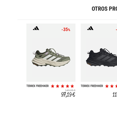
OTROS PR
-35
%
TERREX FREEHIKER
TERREX FREEHIKER
SL GORE-TEX
SL GORE-TEX
149,99 €
97,19 €
1