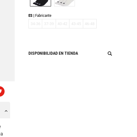
ES
Fabricante
34-36
37-39
40-42
43-45
46-48
DISPONIBILIDAD EN TIENDA
e
na