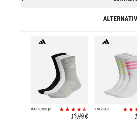
ALTERNATI
CUSHIONED (3
3 STRIPES
PARES)
CUSHIONED 3P
13,49 €