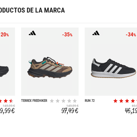
ODUCTOS DE LA MARCA
-20
-35
-34
%
%
%
TERREX FREEHIKER
RUN 72
SL GORE-TEX
149,99 €
149,99 €
69,
19,99 €
97,49 €
46,1