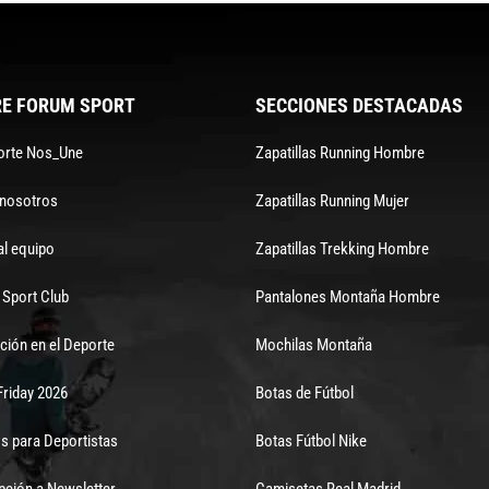
E FORUM SPORT
SECCIONES DESTACADAS
orte Nos_Une
Zapatillas Running Hombre
 nosotros
Zapatillas Running Mujer
al equipo
Zapatillas Trekking Hombre
Sport Club
Pantalones Montaña Hombre
ción en el Deporte
Mochilas Montaña
Friday 2026
Botas de Fútbol
s para Deportistas
Botas Fútbol Nike
pción a Newsletter
Camisetas Real Madrid