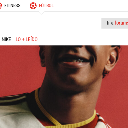
FITNESS
FÚTBOL
Ir a
forum
NIKE
LO + LEÍDO