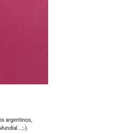
os argentinos,
Mundial… ;-).