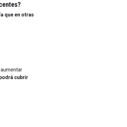
scentes?
ía que en otras
n aumentar
 podrá cubrir