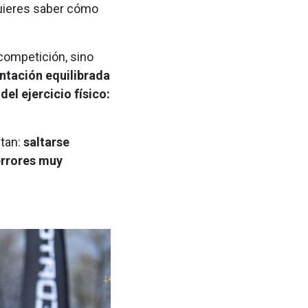
quieres saber cómo
.
competición, sino
ntación equilibrada
el ejercicio físico:
tan:
saltarse
errores muy