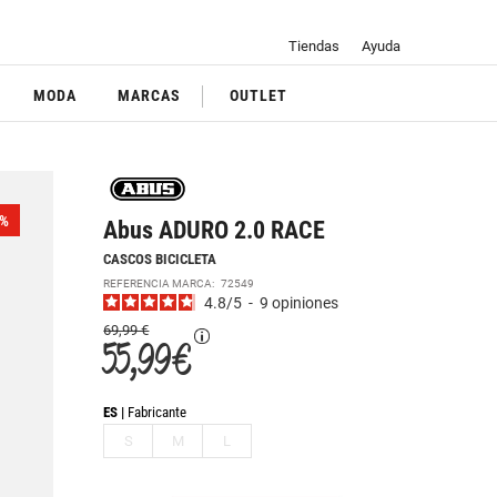
Tiendas
Ayuda
MODA
MARCAS
OUTLET
%
Abus ADURO 2.0 RACE
CASCOS BICICLETA
REFERENCIA MARCA:
72549
4.8
/
5
-
9
opiniones
69,99 €
55,99 €
ES
Fabricante
S
M
L