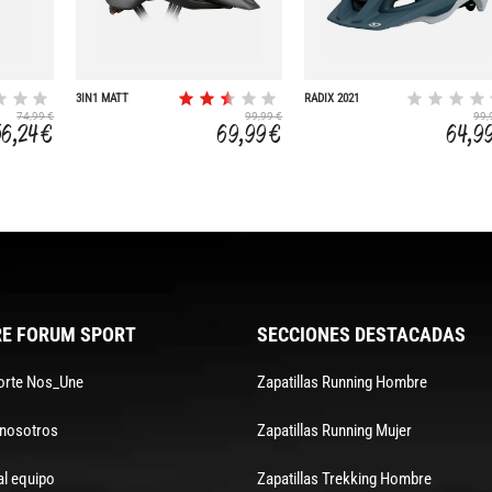
3IN1 MATT
RADIX 2021
ANTHRACITE
74,99 €
99,99 €
99,
METAL
56,24 €
69,99 €
64,9
E FORUM SPORT
SECCIONES DESTACADAS
orte Nos_Une
Zapatillas Running Hombre
 nosotros
Zapatillas Running Mujer
al equipo
Zapatillas Trekking Hombre