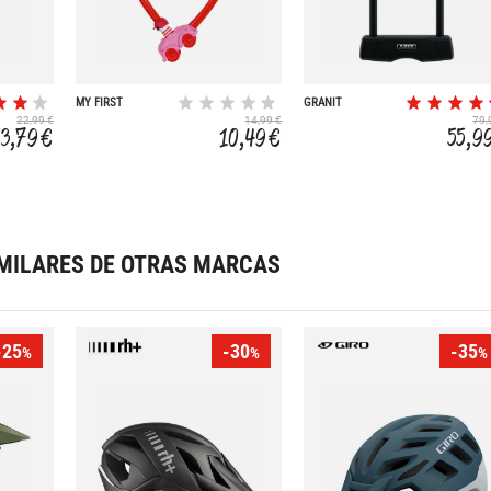
MY FIRST
GRANIT
460/150HB230+USH
22,99 €
14,99 €
79,
13,79 €
10,49 €
55,9
MILARES DE OTRAS MARCAS
-25
-30
-35
%
%
%