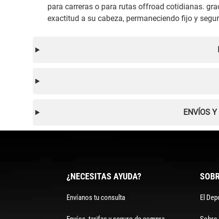
para carreras o para rutas offroad cotidianas. gr
exactitud a su cabeza, permaneciendo fijo y segur
ENVÍOS Y
¿NECESITAS AYUDA?
SOBR
Envíanos tu consulta
El Dep
Envíos, tarifas y seguro de compra
Sobre