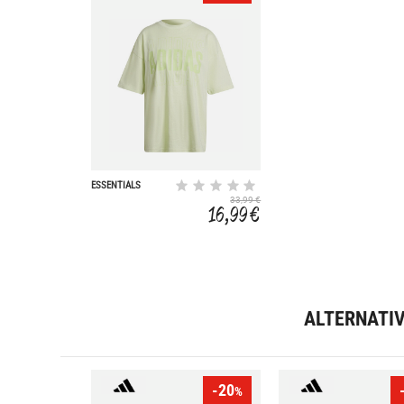
ESSENTIALS
REPEAT LOGO
33,99 €
OVERSIZED
16,99 €
ALTERNATI
-20
%