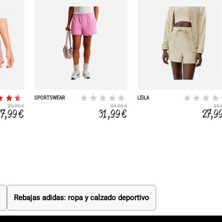
SPORTSWEAR
LEILA
CHILL
39,99 €
39,99 €
39,
27,99 €
31,99 €
27,9
s
Rebajas adidas: ropa y calzado deportivo