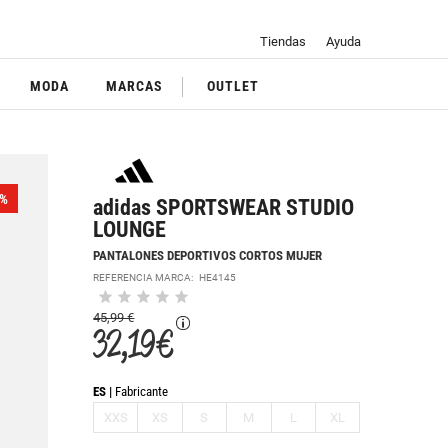
Tiendas
Ayuda
MODA
MARCAS
OUTLET
%
adidas SPORTSWEAR STUDIO
LOUNGE
PANTALONES DEPORTIVOS CORTOS MUJER
REFERENCIA MARCA:
HE4145
45,99 €
32,19 €
ES
Fabricante
XXS
XS
S
M
L
XL