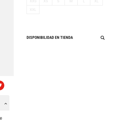
XXS
XS
S
M
L
XL
XXL
DISPONIBILIDAD EN TIENDA
e