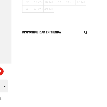
44
44 2/3
45 1/3
46
46 2/3
47 1/3
48
48 2/3
49 1/3
DISPONIBILIDAD EN TIENDA
d.