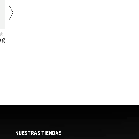
THIN&LIGHT
LINEAR CUSHIONED
ESSENTIALS LOW
(3 PARES)
9 €
9,99 €
8,99 €
CUT SOCKS 3 PAIR
PACK
NUESTRAS TIENDAS