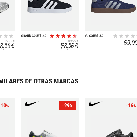
GRAND COURT 2.0
VL COURT 3.0
69,9
89,99 €
89,99 €
8,39 €
78,56 €
MILARES DE OTRAS MARCAS
-10
-29
-16
%
%
%