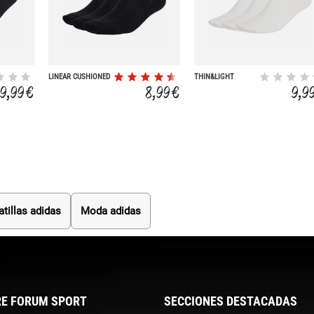
LINEAR CUSHIONED
THIN&LIGHT
(3 PARES)
SPORTSWEAR
9,99 €
8,99 €
9,9
ANKLE SOCKS 3
PAIR PACK
atillas adidas
Moda adidas
E FORUM SPORT
SECCIONES DESTACADAS