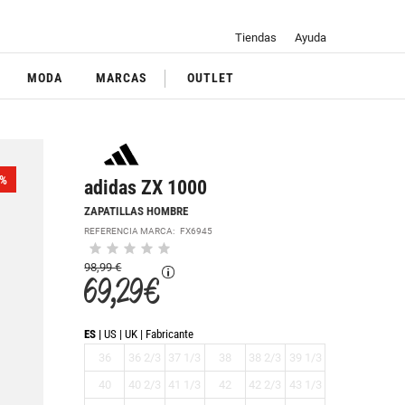
Tiendas
Ayuda
MODA
MARCAS
OUTLET
%
adidas ZX 1000
ZAPATILLAS HOMBRE
REFERENCIA MARCA:
FX6945
98,99 €
69,29 €
ES
US
UK
Fabricante
36
36 2/3
37 1/3
38
38 2/3
39 1/3
40
40 2/3
41 1/3
42
42 2/3
43 1/3