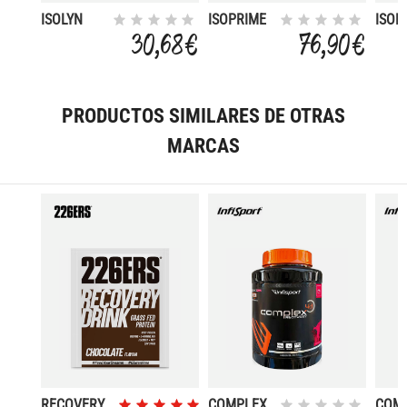
ISOLYN
ISOPRIME
ISOP
RECOVERY
CFM
CFM
30,68 €
76,90 €
800 GR
ISOLATE 1
ISOL
KG
KG C
VAINILLA
CRE
PRODUCTOS SIMILARES DE OTRAS
MARCAS
RECOVERY
COMPLEX
COM