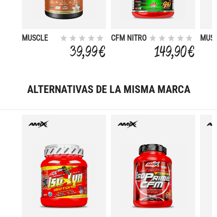
MUSCLE
CFM NITRO
MUS
RECOVERY
WHEY
REC
39,99 €
149,90 €
VANILLA -
WITH
CHO
900 G
ACTINOS 2
- 900
KG
ALTERNATIVAS DE LA MISMA MARCA