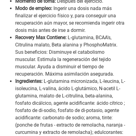
Momento de toma:
Después del ejercicio.
Modo de empleo:
Ingerir una dosis nada más
finalizar el ejercicio físico y, para conseguir una
recuperación aún mayor, se recomienda ingerir otra
dosis más antes de irse a dormir.
Recovery Max Contiene:
L-glutamina, BCAA's,
Citrulina malato, Beta alanina y PhosphoMatrix.
Sus beneficios: Disminuye el catabolismo
muscular. Estimula la regeneración del tejido
muscular. Ayuda a disminuir el tiempo de
recuperación. Máxima asimilación asegurada.
Ingredientes:
L-glutamina micronizada, L-leucina, L-
isoleucina, L-valina, ácido L-glutámico, N-acetil L-
glutamina, malato de L-citrulina, beta-alanina,
fosfato dicálcico, agente acidificante: ácido cítrico ;
fosfato de di-sodio, fosfato de di-potasio, agente
acidificante: carbonato de sodio; aroma, tinte:
(ponche de frutas - extracto de remolacha, naranja -
curcumina y extracto de remolacha); edulcorantes: