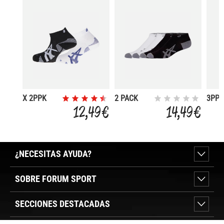
X 2PPK
2 PACK
3PP
CUSHION
LIGHT RUN
QUA
12,49 €
14,49 €
RUN
ANKLE
QUARTER
SOCK
SOCK
¿NECESITAS AYUDA?
SOBRE FORUM SPORT
SECCIONES DESTACADAS