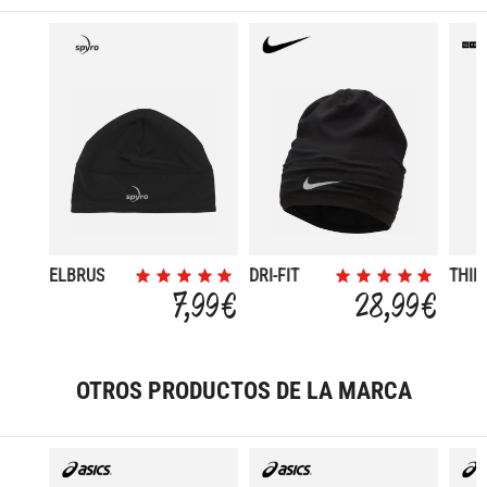
ELBRUS
DRI-FIT
THIN
PEAK
HEA
7,99 €
28,99 €
ON/O
OTROS PRODUCTOS DE LA MARCA