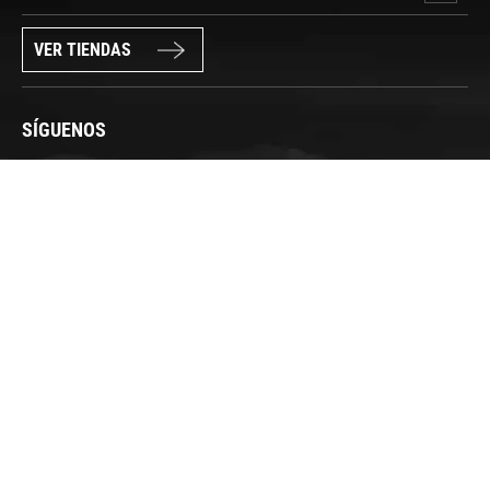
VER TIENDAS
SÍGUENOS
PAGO SEGURO
© FORUM SPORT 2025
Privacidad de datos
Aviso legal
Política de cookies
Canal Interno de Información
Condiciones generales