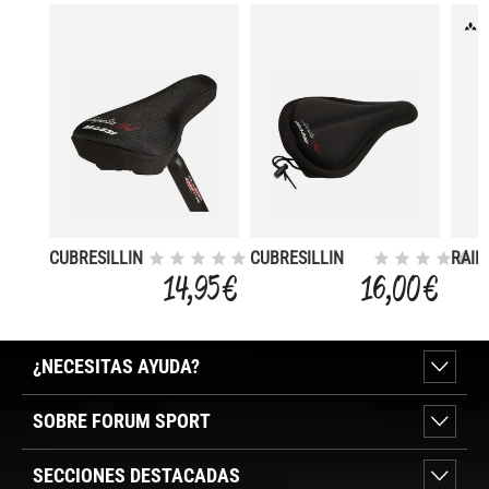
CUBRESILLIN
CUBRESILLIN
RAIN
GEL
GEL MASSI S.L
FOR
14,95 €
16,00 €
SUPERLIGHT
BIOPROTECTION
SADD
¿NECESITAS AYUDA?
SOBRE FORUM SPORT
SECCIONES DESTACADAS