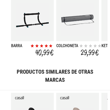
BARRA
COLCHONETA
KETT
PUERTA
BASIC
BELL
40,99 €
29,99 €
MULTI
TRAIN
PRODUCTOS SIMILARES DE OTRAS
MARCAS