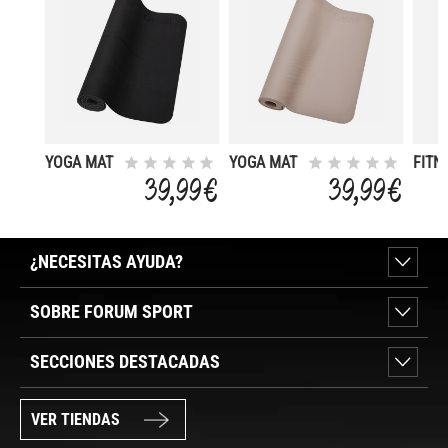
YOGA MAT
YOGA MAT
FITN
ESSENTIAL
ESSENTIAL
MAT 
39,99 €
39,99 €
BALANCE 4
BALANCE 4
(173 
CM)
¿NECESITAS AYUDA?
SOBRE FORUM SPORT
SECCIONES DESTACADAS
VER TIENDAS