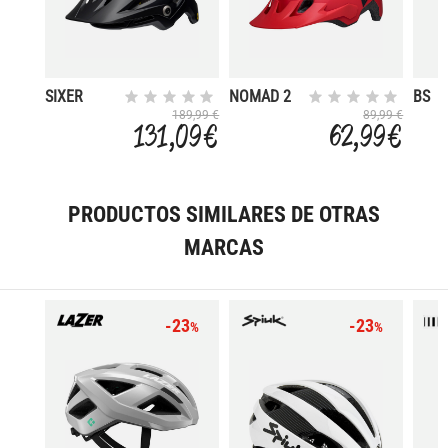
SIXER
NOMAD 2
BS
MIPS 2021
MIPS
TRAC
189,99 €
89,99 €
131,09 €
62,99 €
PRODUCTOS SIMILARES DE OTRAS
MARCAS
-23
-23
%
%