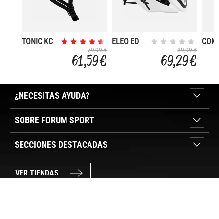
TONIC KC
ELEO ED
COM
79,99 €
89,99 €
61,59 €
69,29 €
¿NECESITAS AYUDA?
SOBRE FORUM SPORT
SECCIONES DESTACADAS
VER TIENDAS
SÍGUENOS