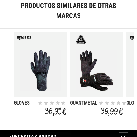
PRODUCTOS SIMILARES DE OTRAS
MARCAS
GLOVES
GUANTMETAL
GLOV
CAMO
3
ILLU
36,95 €
39,99 €
BLACK 30
20 A
¿NECESITAS AYUDA?