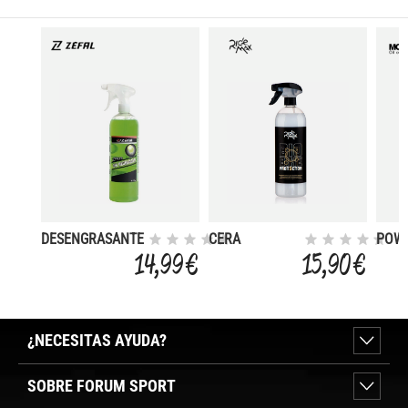
DESENGRASANTE
CERA
POW
1 LITRO
PROTECTORA
CLE
14,99 €
15,90 €
BIO
LIMP
PULVERIZADOR
AER
1L
500
¿NECESITAS AYUDA?
SOBRE FORUM SPORT