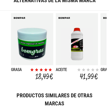
ALTERNATIVAS DE LA MISMA MARCA
GRASA
ACEITE
GRA
VERDE 500
LUBRICANTE
BIOD
18,49 €
41,99 €
G
BOMPAR OIL
KARB
PTFE 1 LIT.
PRODUCTOS SIMILARES DE OTRAS
MARCAS