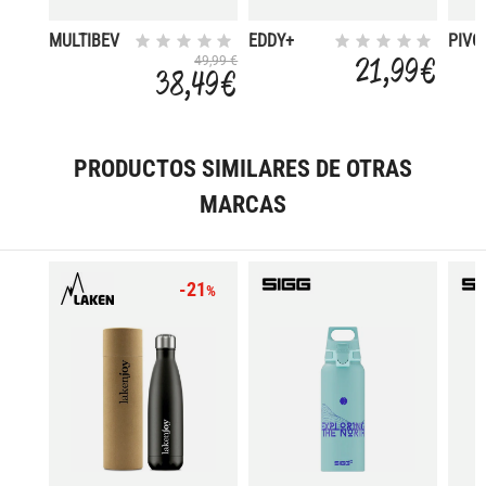
MULTIBEV
EDDY+
PIVO
SST
KIDS 0.4L
BOTT
21,99 €
49,99 €
38,49 €
VACUUM
OZ 1
STAINLESS
17OZ/12OZ
PRODUCTOS SIMILARES DE OTRAS
MARCAS
-21
%