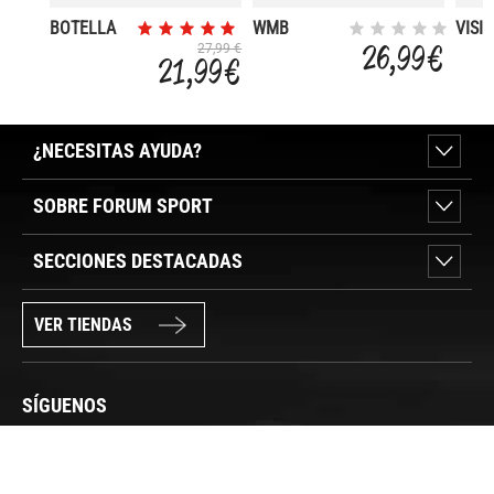
BOTELLA
WMB
VISI
TERMICA
PATHFINDER
0.6L
26,99 €
27,99 €
21,99 €
LAKENJOY
1.0L
0,5L
¿NECESITAS AYUDA?
SOBRE FORUM SPORT
SECCIONES DESTACADAS
VER TIENDAS
SÍGUENOS