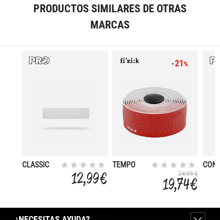
PRODUCTOS SIMILARES DE OTRAS
MARCAS
-21
%
CLASSIC
TEMPO
CON
CONFORT
MICROTEX
EVA
12,99 €
24,99 €
19,74 €
EVACORK
CLASSIC
2MM
¿NECESITAS AYUDA?