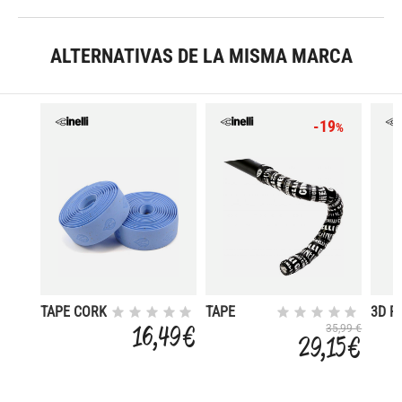
ALTERNATIVAS DE LA MISMA MARCA
-19
%
TAPE CORK
TAPE
3D R
BLUE
VOLEE +
BAR 
16,49 €
35,99 €
29,15 €
PRINCE +
CUSTOM
END PLUGS
END PLUGS
MIKE
GIANT