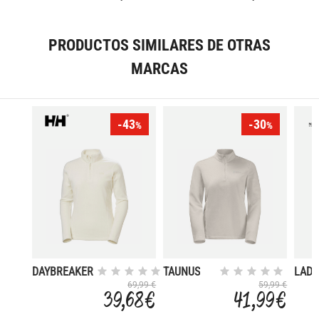
PRODUCTOS SIMILARES DE OTRAS
MARCAS
-43
-30
%
%
DAYBREAKER
TAUNUS
LADY 
NEC
69,99 €
59,99 €
39,68 €
41,99 €