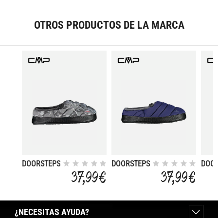
OTROS PRODUCTOS DE LA MARCA
DOORSTEPS
DOORSTEPS
DOO
LYINX WMN
LYINX
LYIN
37,99 €
37,99 €
SLIPPER
SLIPPER
SLIP
¿NECESITAS AYUDA?