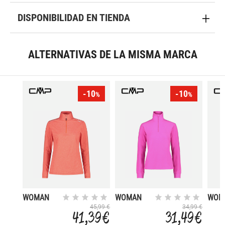
DISPONIBILIDAD EN TIENDA
ALTERNATIVAS DE LA MISMA MARCA
-10
-10
%
%
WOMAN
WOMAN
WOM
SWEAT
SWEAT
SWE
45,99 €
34,99 €
41,39 €
31,49 €