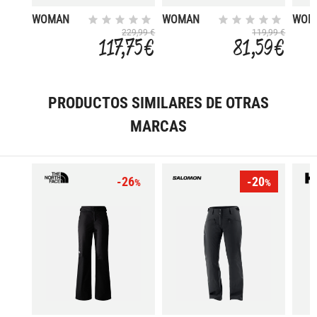
WOMAN
WOMAN
WOM
PANT
PANT
SALO
229,99 €
119,99 €
117,75 €
81,59 €
PRODUCTOS SIMILARES DE OTRAS
MARCAS
-26
-20
%
%