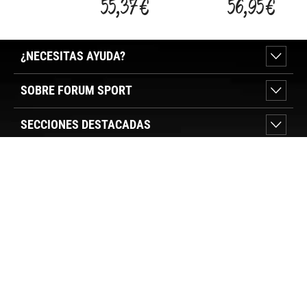
55,37 €
56,95 €
GLOVES
SNOW
STYL
BOOTS WP
SHO
¿NECESITAS AYUDA?
SOBRE FORUM SPORT
SECCIONES DESTACADAS
VER TIENDAS
SÍGUENOS
PAGO SEGURO