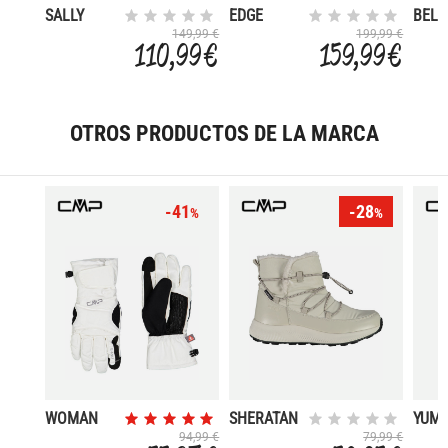
SALLY
EDGE
BELL
INSULATED
2
149,99 €
199,99 €
110,99 €
159,99 €
OTROS PRODUCTOS DE LA MARCA
-41
-28
%
%
WOMAN
SHERATAN
YUM
SKI
WMN
WMN 
94,99 €
79,99 €