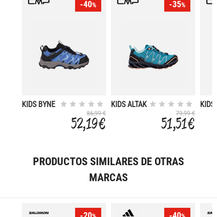
-40
-35
%
%
KIDS BYNE
KIDS ALTAK
KIDS
LOW WP
TRAIL
LOW
86,99 €
79,99 €
52,19 €
51,51 €
OUTDOOR
SHOES WP
OUT
SHOES
2.0
SHO
PRODUCTOS SIMILARES DE OTRAS
MARCAS
-20
-40
%
%