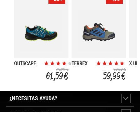
OUTSCAPE
TERREX
X UL
WATERPROOF
GORE-TEX
GORE
76,99 €
99,99 €
61,59 €
59,99 €
¿NECESITAS AYUDA?
SOBRE FORUM SPORT
SECCIONES DESTACADAS