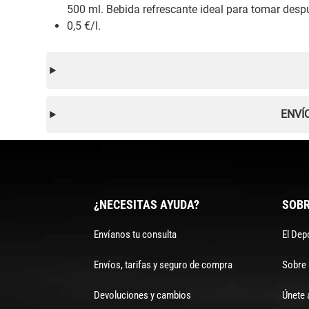
500 ml. Bebida refrescante ideal para tomar despu
0,5 €/l.
ENVÍ
¿NECESITAS AYUDA?
SOBR
Envíanos tu consulta
El Dep
Envíos, tarifas y seguro de compra
Sobre
Devoluciones y cambios
Únete 