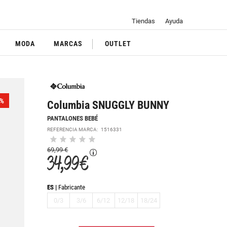
Tiendas
Ayuda
MODA
MARCAS
OUTLET
%
Columbia SNUGGLY BUNNY
PANTALONES BEBÉ
REFERENCIA MARCA:
1516331
69,99 €
34,99 €
ES
Fabricante
0/3
3/6
6/12
12/18
18/24