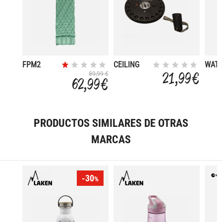
FPM2
CEILING
WAT
FOOT
LAMP
BLA
21,99 €
89,99 €
62,99 €
PUMP
1.5LT
MATTRESS
ENVELOPE
PRODUCTOS SIMILARES DE OTRAS
MARCAS
-30
%