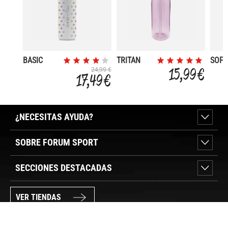
BASIC
TRITAN
SOFT
ACERO
0,75L
LON
15,99 €
24,99 €
17,49 €
INOX.
TAPON
STR
0,75L
SUMMIT
TAPON
BAMBOO
¿NECESITAS AYUDA?
SOBRE FORUM SPORT
SECCIONES DESTACADAS
VER TIENDAS