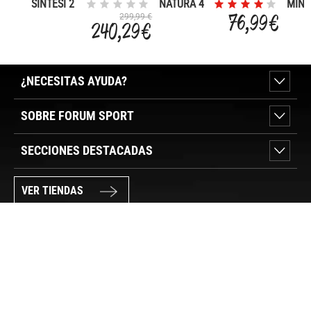
SINTESI 2
NATURA 4
MINI
SL
76,99 €
299,99 €
240,29 €
¿NECESITAS AYUDA?
SOBRE FORUM SPORT
SECCIONES DESTACADAS
VER TIENDAS
SÍGUENOS