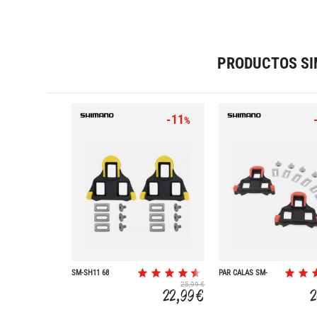
PRODUCTOS SI
-11
%
SM-SH11 68
PAR CALAS SM-
SH10 FIJAS
25,99 €
22,99 €
2