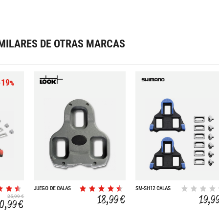
MILARES DE OTRAS MARCAS
-19
%
JUEGO DE CALAS
SM-SH12 CALAS
KEO GRIP
CTRA AZUL 2
18,99 €
19,9
25,99 €
GRADOS(M5 X 8)
0,99 €