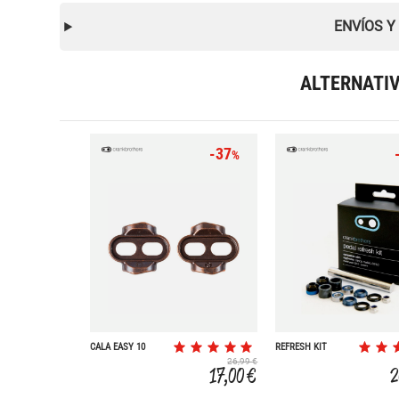
ENVÍOS Y
ALTERNATI
-37
%
CALA EASY 10
REFRESH KIT
RELEASE 0 FLOAT
26,99 €
17,00 €
2