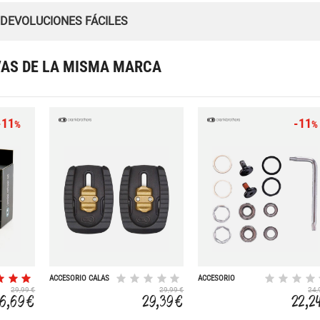
 DEVOLUCIONES FÁCILES
VAS DE LA MISMA MARCA
-11
-11
%
%
ACCESORIO CALAS
ACCESORIO
ROAD SHOES
REFRESH KIT
29,99 €
29,99 €
24,
STAMP 2/3
6,69 €
29,39 €
22,2