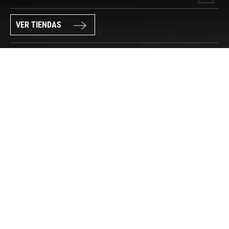
VER TIENDAS
SÍGUENOS
PAGO SEGURO
© FORUM SPORT 2025
Privacidad de datos
Aviso legal
Política de cookies
Canal Interno de Información