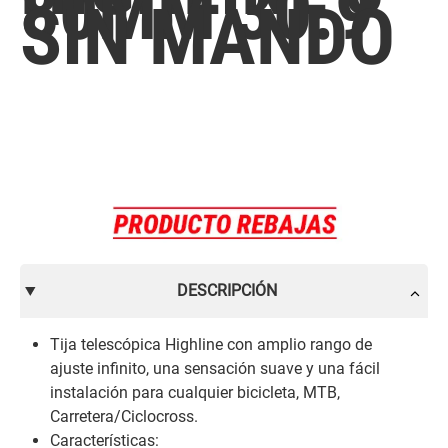
80MM 30.9
SIN MANDO
DESCRIPCIÓN
Tija telescópica Highline con amplio rango de
ajuste infinito, una sensación suave y una fácil
instalación para cualquier bicicleta, MTB,
Carretera/Ciclocross.
Características: