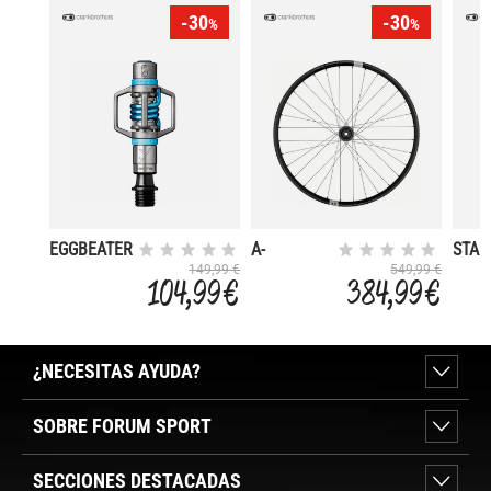
-30
-30
%
%
EGGBEATER
A-
STAM
3 LIGHT
SYNTHESIS
LARG
149,99 €
549,99 €
104,99 €
384,99 €
SPRING
XCT I9 29
TRAS
12X148 XD
I9
¿NECESITAS AYUDA?
SOBRE FORUM SPORT
SECCIONES DESTACADAS