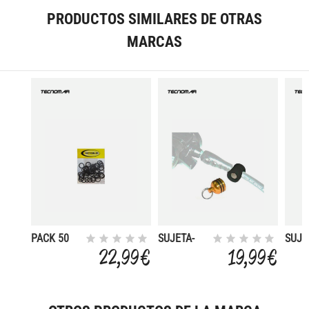
PRODUCTOS SIMILARES DE OTRAS
MARCAS
PACK 50
SUJETA-
SUJE
UNIDADES
OCTOPUS
OCT
22,99 €
19,99 €
JUNTA
MAGNTICO
MAG
TRICA HP
(REGULA