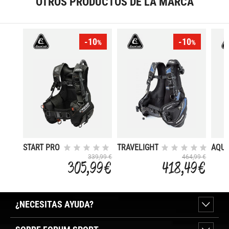
OTROS PRODUCTOS DE LA MARCA
-10
-10
%
%
START PRO
TRAVELIGHT
AQUA
2.0
339,99 €
464,99 €
305,99 €
418,49 €
¿NECESITAS AYUDA?