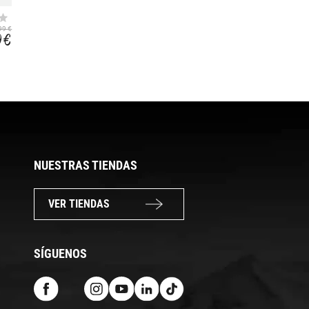
CHALECO INTERIOR
PATROL
C/CAPUCHA
99 €
99,99 €
399,99 €
DONNA 2,5-5M
9 €
89,99 €
359,99 €
NUESTRAS TIENDAS
VER TIENDAS
SÍGUENOS