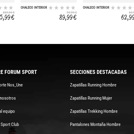
CHALECO INTERIOR
CHALECO INTERIOR
C/CAPUCHA UOMO
BLACKLITE
339,99 €
99,99 €
69,
2,5-5MM
5,99 €
89,99 €
62,9
E FORUM SPORT
SECCIONES DESTACADAS
orte Nos_Une
Zapatillas Running Hombre
 nosotros
Zapatillas Running Mujer
al equipo
Zapatillas Trekking Hombre
Sport Club
Pantalones Montaña Hombre