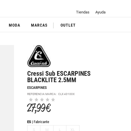
Tiendas
Ayuda
MODA
MARCAS
OUTLET
Cressi Sub ESCARPINES
BLACKLITE 2.5MM
ESCARPINES
REFERENCIA MARCA:
CLX 43100X
27,99 €
ES
Fabricante
S
M
L
XL