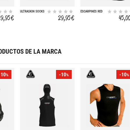
ULTRASKIN SOCKS
ESCARPINES RED
FUSION V2 - 3MM
29,95 €
29,95 €
45,0
ODUCTOS DE LA MARCA
-10
-10
-10
%
%
%