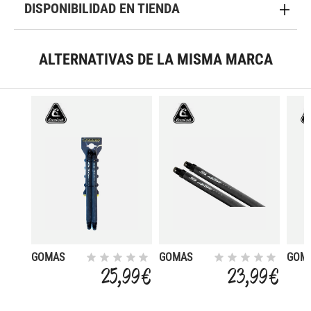
DISPONIBILIDAD EN TIENDA
ALTERNATIVAS DE LA MISMA MARCA
GOMAS
GOMAS
GOM
G20 PLUS
S45 3.0
G20 
25,99 €
23,99 €
P/FUSIL 75
P/FUSIL
P/FU
18,5CM
85-90
55-6
22CM
16C