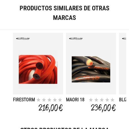
PRODUCTOS SIMILARES DE OTRAS
MARCAS
FIRESTORM
MAORI 18
BLIZ
16 MM
MM ROLLO
16 
216,00 €
236,00 €
PACK 12 M
12 M
PACK