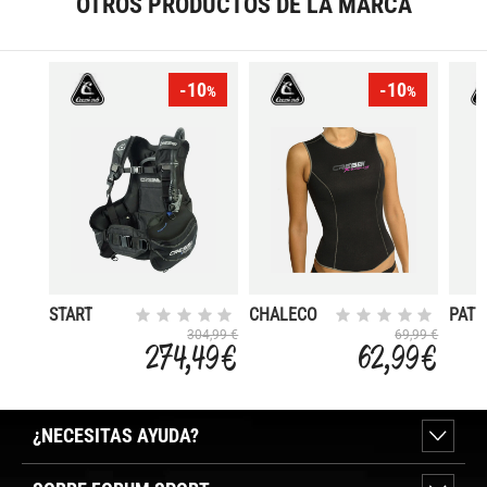
OTROS PRODUCTOS DE LA MARCA
-10
-10
%
%
START
CHALECO
PATR
INTERIOR
304,99 €
69,99 €
274,49 €
62,99 €
BLACKLITE
MUJER
¿NECESITAS AYUDA?