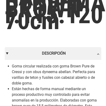
DYNEEMA
BROWN
F.115.120
70cm
DESCRIPCIÓN
Goma circular realizada con goma Brown Pure de
Cressi y con obus dyneema abellan. Perfecta para
varillas de teton y fusiles con cabezal abierto o de
doble goma.
Están hechas de forma manual mediante un
proceso productivo muy controlado para evitar
anomalías en la producción. Elaboradas con goma
brown pure de 15,5 milímetros de diámetro. Esta