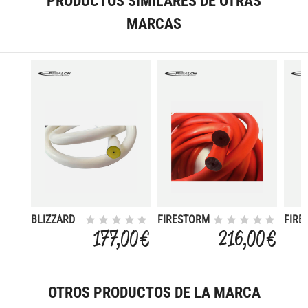
PRODUCTOS SIMILARES DE OTRAS
MARCAS
BLIZZARD
FIRESTORM
FIRE
14 MM
16 MM
18 
177,00 €
216,00 €
PACK 12 M
PACK 12 M
PACK
OTROS PRODUCTOS DE LA MARCA