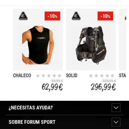
-10
-10
%
%
CHALECO
SOLID
STAR
INTERIOR
2.0
69,99 €
329,99 €
62,99 €
296,99 €
BLACKLITE
¿NECESITAS AYUDA?
SOBRE FORUM SPORT