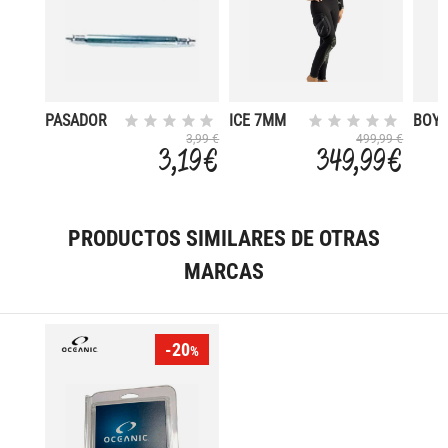
PASADOR
ICE 7MM
BOY
CORREA
DONNA
TOR
3,99 €
499,99 €
3,19 €
349,99 €
EDY (PAR)
RO
PRODUCTOS SIMILARES DE OTRAS
MARCAS
-20
%