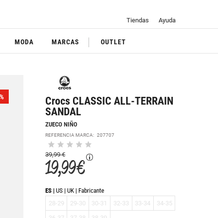
Tiendas
Ayuda
MODA
MARCAS
OUTLET
%
Crocs CLASSIC ALL-TERRAIN
SANDAL
ZUECO NIÑO
REFERENCIA MARCA:
207707
39,99 €
19,99 €
ES
US
UK
Fabricante
28-29
29-30
30-31
32-33
33-34
34-35
36-37
37-38
38-39